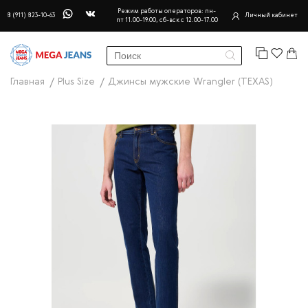
Режим работы операторов: пн-
8 (911) 823-10-63
Личный кабинет
пт 11.00-19.00, сб-вск с 12.00-17.00
Главная
Plus Size
Джинсы мужские Wrangler (TEXAS)