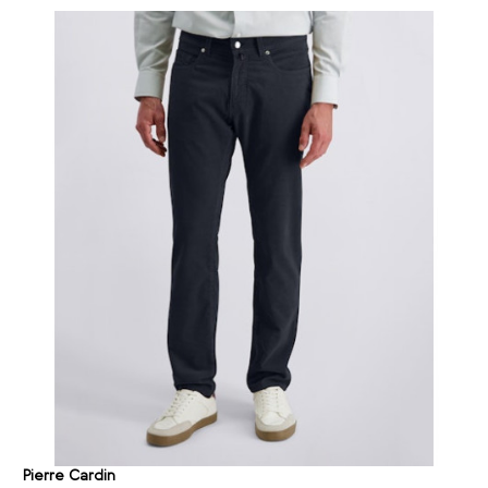
36/32
22
36/33
4
36/34
27
36/35
1
36/36
6
36/38
2
36/40
1
38/30
14
38/31
1
38/32
29
38/33
4
38/34
33
38/36
14
38/38
2
40/30
5
Pierre Cardin