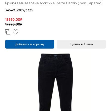
40/31
2
Брюки вельветовые мужские Pierre Cardin (Lyon Tapered)
40/32
22
34540.3009/6325
40/34
30
15990.00₽
17990.00₽
40/36
8
40/38
5
40/40
1
Добавить в корзину
Купить в 1 клик
42/30
4
42/31
3
42/32
27
42/34
33
42/36
5
42/38
2
44/31
3
44/32
8
44/33
1