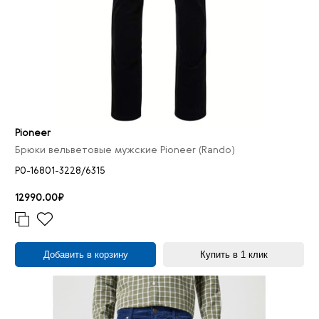
44/34
15
44/36
3
46/32
5
46/34
14
46/36
1
48/32
3
Pioneer
48/34
11
Брюки вельветовые мужские Pioneer (Rando)
50/32
3
P0-16801-3228/6315
50/34
5
12990.00₽
26
1
27
3
28
4
Добавить в корзину
Купить в 1 клик
29
4
30
3
31
5