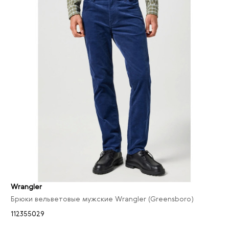
32
7
33
4
34
5
36
5
38
2
40
4
42
3
Wrangler
Брюки вельветовые мужские Wrangler (Greensboro)
112355029