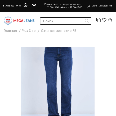
Режим работы операторов: пн-
8 (911) 823-10-63
Личный кабинет
пт 11.00-19.00, сб-вск с 12.00-17.00
Главная
Plus Size
Джинсы женские F5