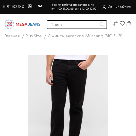
Режим работы операторов: пн-
8 (911) 823-10-63
Личный кабинет
пт 11.00-19.00, сб-вск с 12.00-17.00
Главная
Plus Size
Джинсы мужские Mustang (BIG SUR)