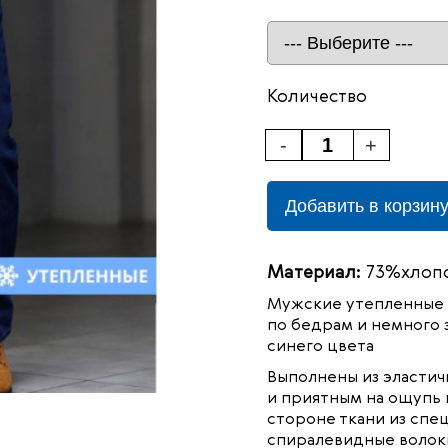
Количество
-
+
Добавить в корзин
Материал:
73%хлопо
Мужские утепленные 
по бедрам и немного з
синего цвета
Выполнены из эластичн
и приятным на ощупь 
стороне ткани из спе
спиралевидные волок