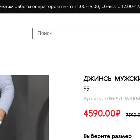
Режим работы операторов: пн-пт 11.00-19.00, сб-вск с 12.00-17
ДЖИНСЫ МУЖСКИЕ
F5
Артикул: 0965/L-WARM
4590.00₽
7590.
Выберите размер