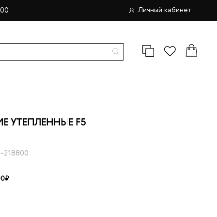
.00
Личный кабинет
 УТЕПЛЕННЫЕ F5
-218800
00₽