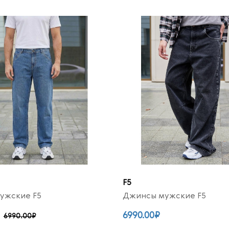
F5
ужские F5
Джинсы мужские F5
6990.00₽
6990.00₽