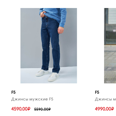
F5
F5
Джинсы мужские F5
Джинсы м
4590.00₽
4990.00₽
5590.00₽