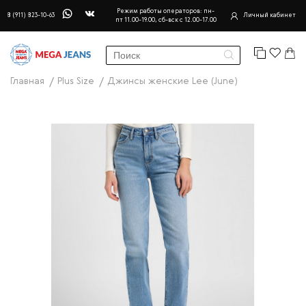
Режим работы операторов: пн-
8 (911) 823-10-63
Личный кабинет
пт 11.00-19.00, сб-вск с 12.00-17.00
Главная
Plus Size
Джинсы женские Lee (June)