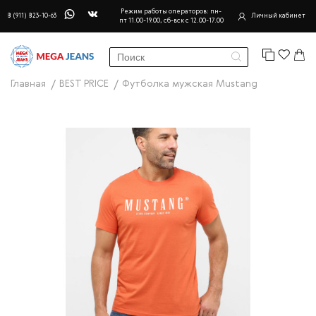
Режим работы операторов: пн-
8 (911) 823-10-63
Личный кабинет
пт 11.00-19.00, сб-вск с 12.00-17.00
Главная
BEST PRICE
Футболка мужская Mustang