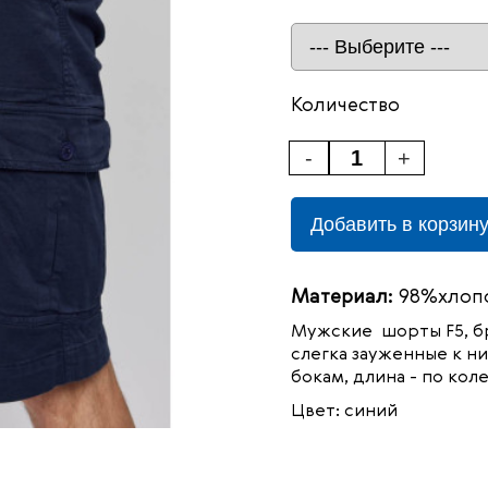
Количество
-
+
Добавить в корзин
Материал:
98%хлопо
Мужские шорты F5, бр
слегка зауженные к н
бокам, длина - по кол
Цвет: синий