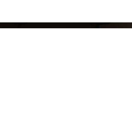
8 (911) 823-10-63
reklama.mj@gmail.com
ТРК Охта-Молл адрес: