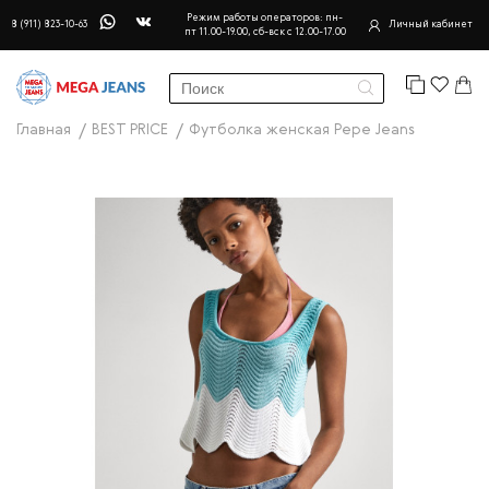
Режим работы операторов: пн-
8 (911) 823-10-63
Личный кабинет
пт 11.00-19.00, сб-вск с 12.00-17.00
Главная
BEST PRICE
Футболка женская Pepe Jeans