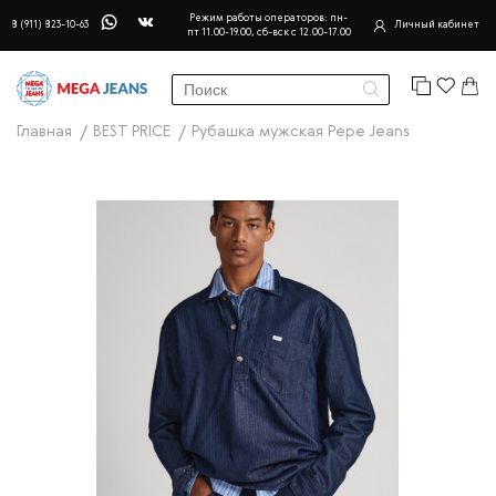
Режим работы операторов: пн-
8 (911) 823-10-63
Личный кабинет
пт 11.00-19.00, сб-вск с 12.00-17.00
Главная
BEST PRICE
Рубашка мужская Pepe Jeans