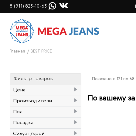
8 (911) 823-10-63
Главная
BEST PRICE
Фильтр товаров
Показано с 121 по 68 
Цена
По вашему за
Производители
₽
–
₽
Grace&Mila
1
Пол
Pepe Jeans
13
Женский
33
Посадка
Pioneer
6
Мужской
35
высокая (High rise)
20
Силуэт/крой