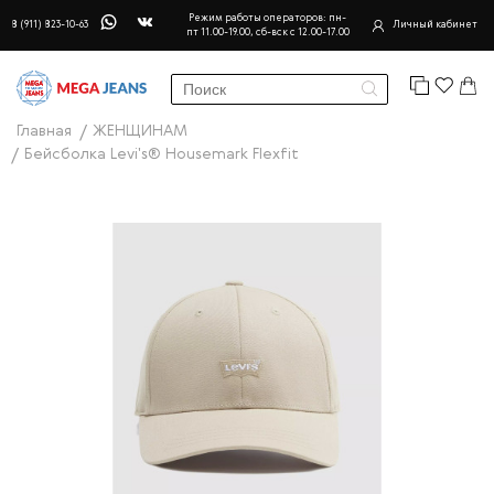
Режим работы операторов: пн-
8 (911) 823-10-63
Личный кабинет
пт 11.00-19.00, сб-вск с 12.00-17.00
Главная
ЖЕНЩИНАМ
Бейсболка Levi's® Housemark Flexfit