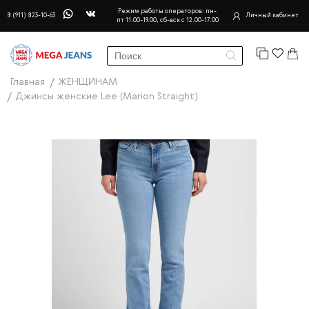
Режим работы операторов: пн-
8 (911) 823-10-63
Личный кабинет
пт 11.00-19.00, сб-вск с 12.00-17.00
Главная
ЖЕНЩИНАМ
Джинсы женские Lee (Marion Straight)