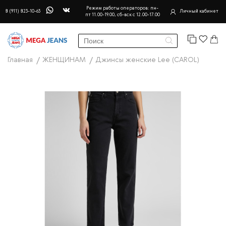
Режим работы операторов: пн-
8 (911) 823-10-63
Личный кабинет
пт 11.00-19.00, сб-вск с 12.00-17.00
Главная
ЖЕНЩИНАМ
Джинсы женские Lee (CAROL)