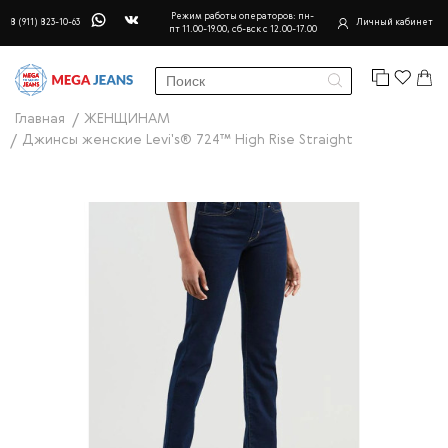
Режим работы операторов: пн-
8 (911) 823-10-63
Личный кабинет
пт 11.00-19.00, сб-вск с 12.00-17.00
Главная
ЖЕНЩИНАМ
Джинсы женские Levi's® 724™ High Rise Straight