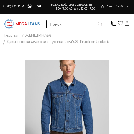
Режим работы операторов: пн-
8 (911) 823-10-63
Личный кабинет
пт 11.00-19.00, сб-вск с 12.00-17.00
Главная
ЖЕНЩИНАМ
Джинсовая мужская куртка Levi's® Trucker Jacket