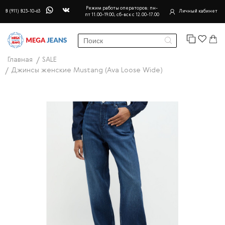
Режим работы операторов: пн-
8 (911) 823-10-63
Личный кабинет
пт 11.00-19.00, сб-вск с 12.00-17.00
Главная
SALE
Джинсы женские Mustang (Ava Loose Wide)