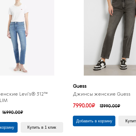
Guess
нские Levi's® 312™
Джинсы женские Guess
LIM
7990.00₽
13990.00₽
16990.00₽
Добавить в корзину
Купит
 корзину
Купить в 1 клик