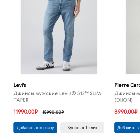
Levi’s
Pierre Car
Джинсы мужские Levi's® 512™ SLIM
Джинсы му
TAPER
(DIJON)
11990.00₽
8990.00₽
15990.00₽
Добавить в корзину
Купить в 1 клик
Добавить в