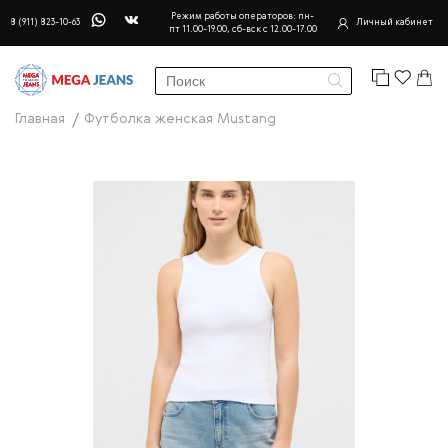
Режим работы операторов: пн-
8 (911) 823-10-63
Личный кабинет
пт 11.00-19.00, сб-вск с 12.00-17.00
Главная
Футболка женская Mustang