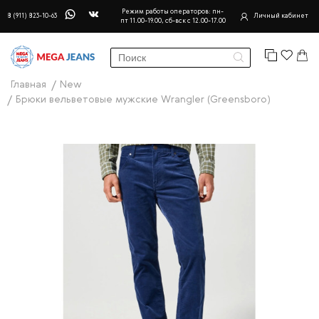
Режим работы операторов: пн-
8 (911) 823-10-63
Личный кабинет
пт 11.00-19.00, сб-вск с 12.00-17.00
Главная
New
Брюки вельветовые мужские Wrangler (Greensboro)