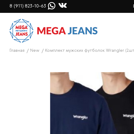
8 (911) 823-10-63
Главная
New
Комплект мужских футболок Wrangler (2шт