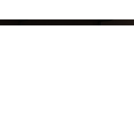
8 (911) 823-10-63
reklama.mj@gmail.com
ТРК Охта-Молл адрес: