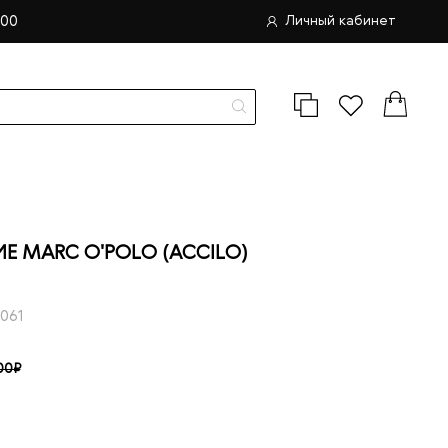
.00
Личный кабинет
 MARC O'POLO (ACCILO)
061
00₽