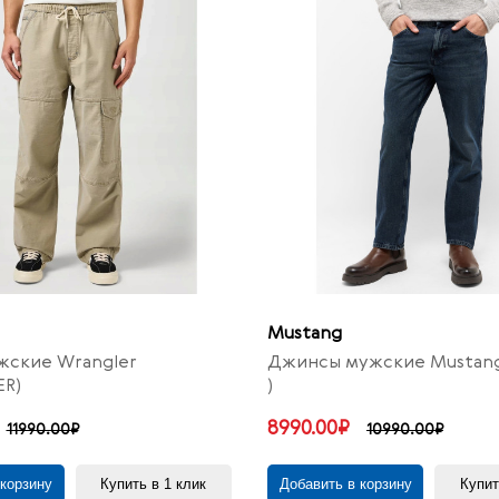
Mustang
жские Wrangler
Джинсы мужские Mustang
ER)
)
8990.00₽
11990.00₽
10990.00₽
 корзину
Купить в 1 клик
Добавить в корзину
Купит