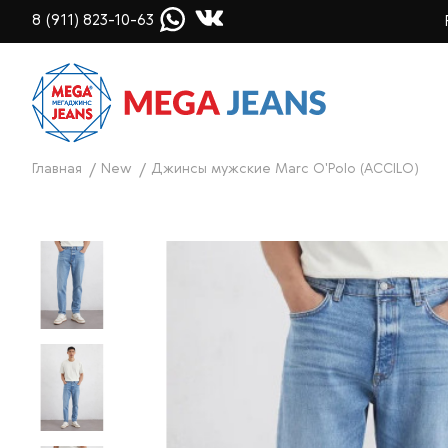
8 (911) 823-10-63
Главная
New
Джинсы мужские Marc O'Polo (ACCILO)