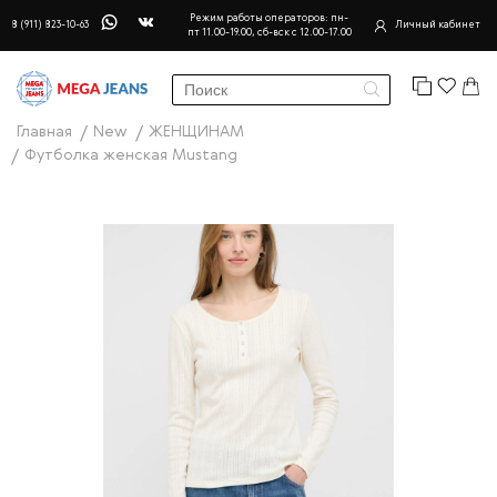
Режим работы операторов: пн-
8 (911) 823-10-63
Личный кабинет
пт 11.00-19.00, сб-вск с 12.00-17.00
Главная
New
ЖЕНЩИНАМ
Футболка женская Mustang