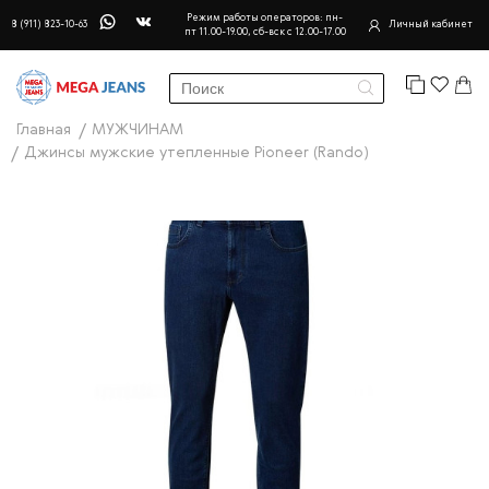
Режим работы операторов: пн-
8 (911) 823-10-63
Личный кабинет
пт 11.00-19.00, сб-вск с 12.00-17.00
Главная
МУЖЧИНАМ
Джинсы мужские утепленные Pioneer (Rando)