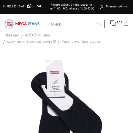
Режим работы операторов: пн-
8 (911) 823-10-63
Личный кабинет
пт 11.00-19.00, сб-вск с 12.00-17.00
Главная
МУЖЧИНАМ
Комплект носков Levi's® 2-Pack Low Rise Socks