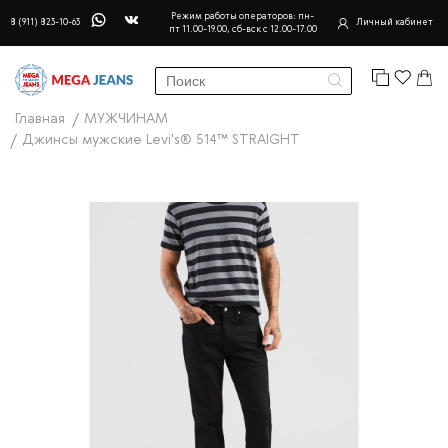
Режим работы операторов: пн-
8 (911) 823-10-63
Личный кабинет
пт 11.00-19.00, сб-вск с 12.00-17.00
Главная
МУЖЧИНАМ
Джинсы мужские Levi's® 514™ STRAIGHT