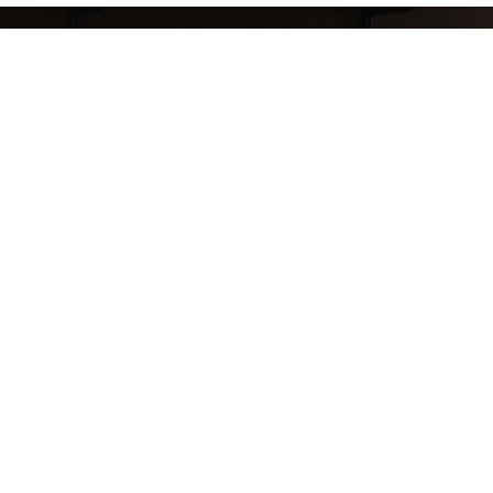
8 (911) 823-10-63
reklama.mj@gmail.com
ТРК Охта-Молл адрес:
Санкт-Петербург, Брантовская дорога д.3, 1 этаж
Джинсовый Молл адрес: