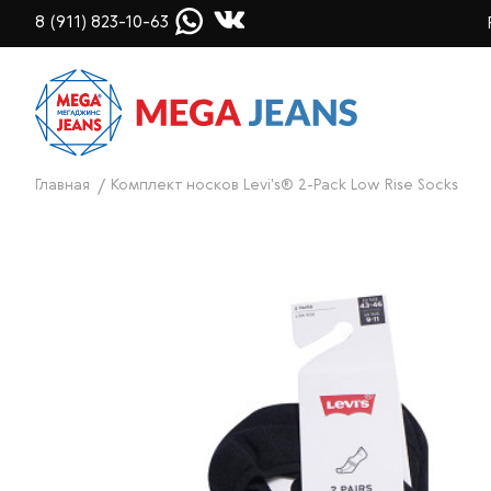
8 (911) 823-10-63
Главная
Комплект носков Levi's® 2-Pack Low Rise Socks