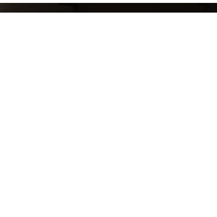
СЛЕДИ ЗА НАШИМИ НОВИНКАМИ!
Подпишись на рассылку и будь в курсе всех а
Блог
Доставка и оплата
Розничные магазины
Бонусная система
Правила возврата товара
Политика конфидециальности