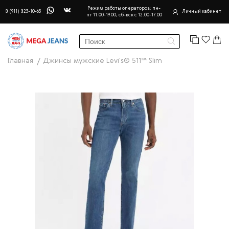
Режим работы операторов: пн-
8 (911) 823-10-63
Личный кабинет
пт 11.00-19.00, сб-вск с 12.00-17.00
Главная
Джинсы мужские Levi's® 511™ Slim