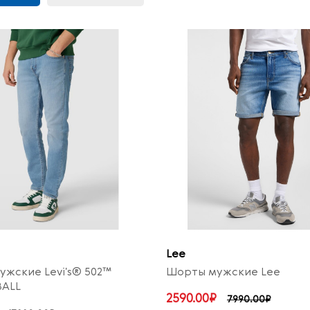
Lee
жские Levi's® 502™
Шорты мужские Lee
BALL
2590.00₽
7990.00₽