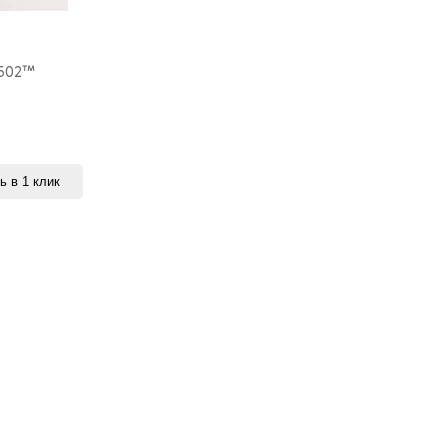
502™
ь в 1 клик