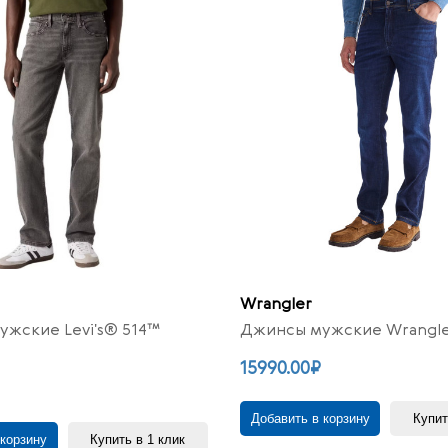
Wrangler
жские Levi's® 514™
Джинсы мужские Wrangler
15990.00₽
Добавить в корзину
Купит
 корзину
Купить в 1 клик