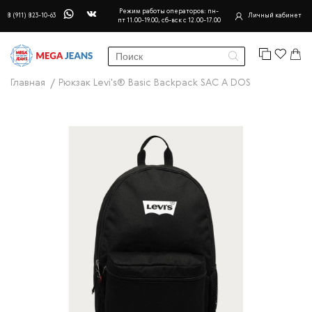
Режим работы операторов: пн-
8 (911) 823-10-63
Личный кабинет
пт 11.00-19.00, сб-вск с 12.00-17.00
Главная
Рюкзак Levi's® Basic Backpack SAC A DOS