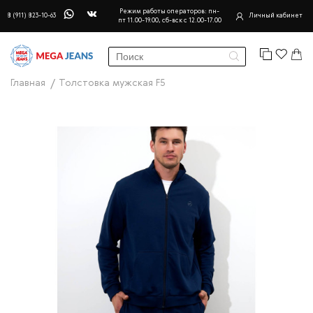
Режим работы операторов: пн-
8 (911) 823-10-63
Личный кабинет
пт 11.00-19.00, сб-вск с 12.00-17.00
Главная
Толстовка мужская F5