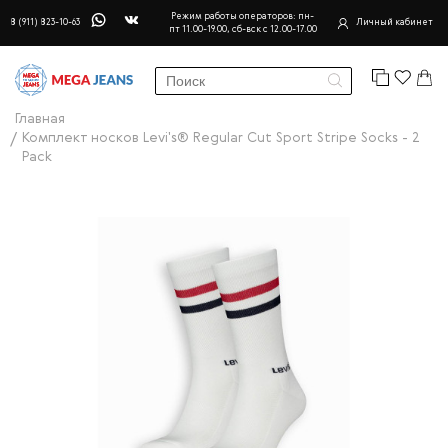
Режим работы операторов: пн-
8 (911) 823-10-63
Личный кабинет
пт 11.00-19.00, сб-вск с 12.00-17.00
Главная
Комплект носков Levi's® Regular Cut Sport Stripe Socks - 2
Pack