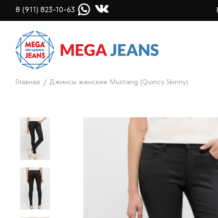
8 (911) 823-10-63
Главная
Джинсы женские Mustang (Quincy Skinny)