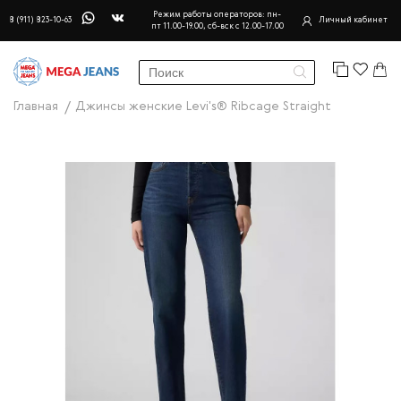
Режим работы операторов: пн-
8 (911) 823-10-63
Личный кабинет
пт 11.00-19.00, сб-вск с 12.00-17.00
Главная
Джинсы женские Levi's® Ribcage Straight