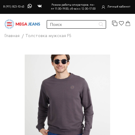
Режим работы операторов: пн-
8 (911) 823-10-63
Личный кабинет
пт 11.00-19.00, сб-вск с 12.00-17.00
Главная
Толстовка мужская F5