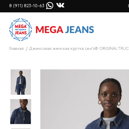
8 (911) 823-10-63
Главная
Джинсовая женская куртка Levi’s® ORIGINAL TRUC