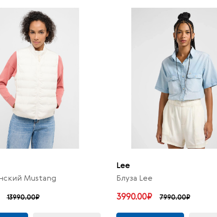
Lee
нский Mustang
Блуза Lee
3990.00₽
13990.00₽
7990.00₽