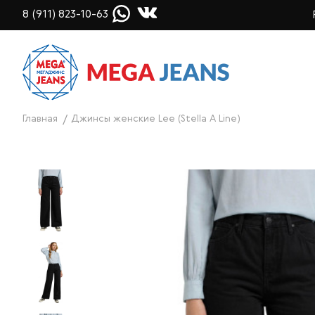
8 (911) 823-10-63
Главная
Джинсы женские Lee (Stella A Line)