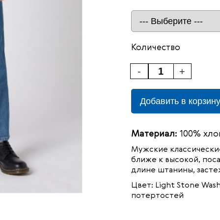
Количество
-
+
Добавить в корзин
Материал:
100% хло
Мужские классические
ближе к высокой, пос
длине штанины, засте
Цвет: Light Stone Was
потертостей
100%