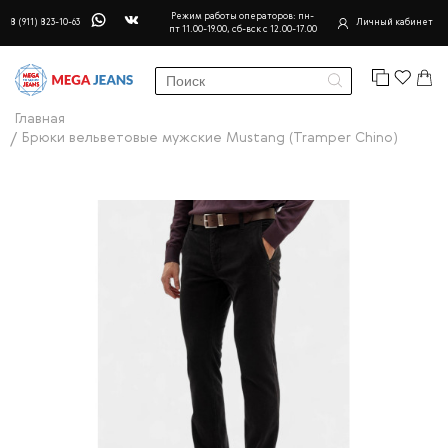
Режим работы операторов: пн-
8 (911) 823-10-63
Личный кабинет
пт 11.00-19.00, сб-вск с 12.00-17.00
Главная
Брюки вельветовые мужские Mustang (Tramper Chino)