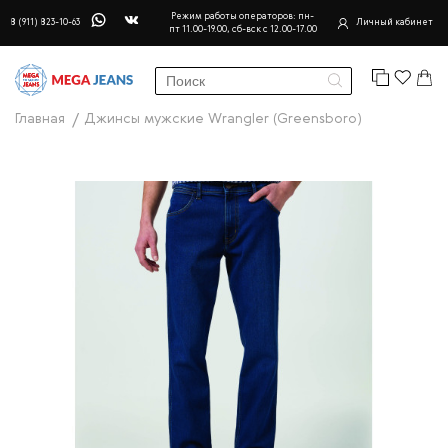
Режим работы операторов: пн-
8 (911) 823-10-63
Личный кабинет
пт 11.00-19.00, сб-вск с 12.00-17.00
Главная
Джинсы мужские Wrangler (Greensboro)