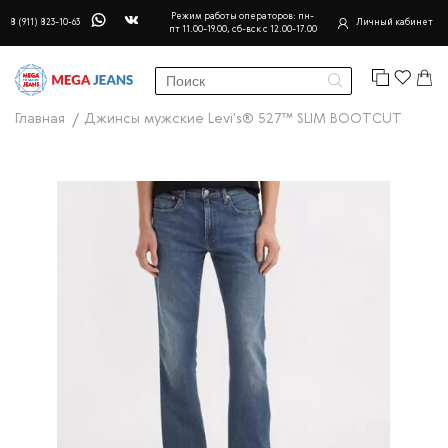
Режим работы операторов: пн-
8 (911) 823-10-63
Личный кабинет
пт 11.00-19.00, сб-вск с 12.00-17.00
Главная
Джинсы мужские Levi's® 527™ SLIM BOOTCUT