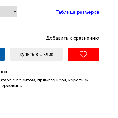
Таблица размеров
Добавить к сравнению
у
Купить в 1 клик
пок
tang с принтом, прямого кроя, короткий
 горловины