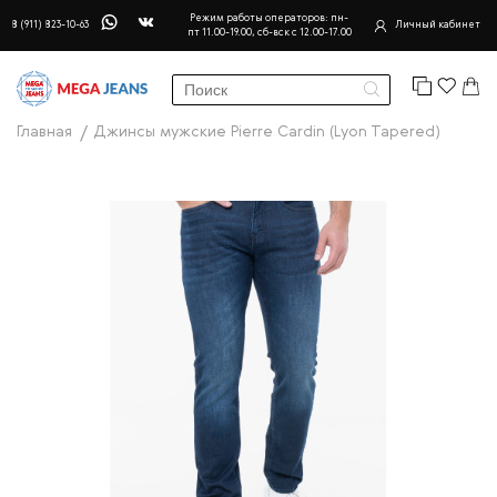
Режим работы операторов: пн-
8 (911) 823-10-63
Личный кабинет
пт 11.00-19.00, сб-вск с 12.00-17.00
Главная
Джинсы мужские Pierre Cardin (Lyon Tapered)