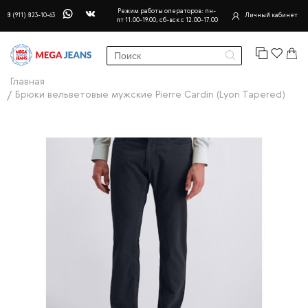
Режим работы операторов: пн-
8 (911) 823-10-63
Личный кабинет
пт 11.00-19.00, сб-вск с 12.00-17.00
Главная
Брюки вельветовые мужские Pierre Cardin (Lyon Tapered)