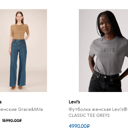
a
Levi’s
енские Grace&Mila
Футболка женская Levi's
CLASSIC TEE GREYS
15990.00₽
4990.00₽