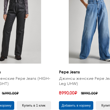
s
Pepe Jeans
нские Pepe Jeans (HIGH-
Джинсы женские Pepe Jea
IGHT)
Leg UHW)
8990.00₽
16990.00₽
18990.00₽
 корзину
Купить в 1 клик
Добавить в корзину
Купит