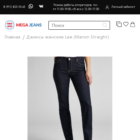
Режим работы операторов: пн-
8 (911) 823-10-63
Личный кабинет
пт 11.00-19.00, сб-вск с 12.00-17.00
Главная
Джинсы женские Lee (Marion Straight)