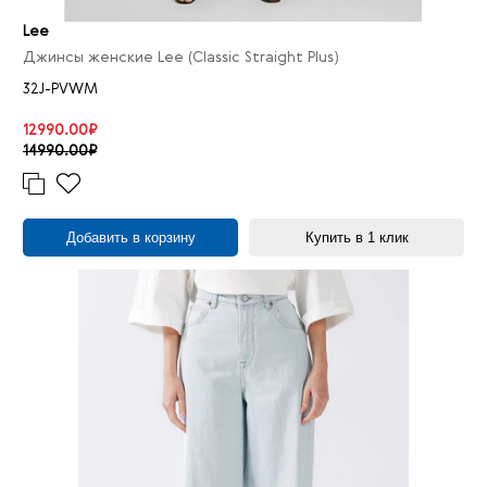
24
1
Lee
26
2
Джинсы женские Lee (Classic Straight Plus)
27
3
32J-PVWM
28
6
29
3
12990.00₽
14990.00₽
30
7
31
2
32
7
Добавить в корзину
Купить в 1 клик
33
2
34
2
36
1
XS
1
M
1
L
1