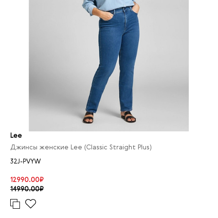
31/32
24
31/33
16
31/34
12
31/35
3
31/36
2
32/30
2
32/31
11
32/32
15
32/33
15
Lee
32/34
11
Джинсы женские Lee (Classic Straight Plus)
32/35
1
32J-PVYW
33/30
1
12990.00₽
33/31
7
14990.00₽
33/32
19
33/33
10