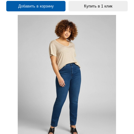
Добавить в корзину
Купить в 1 клик
33/34
8
34/30
2
34/31
5
34/32
14
34/33
7
34/34
3
36/31
2
36/33
4
36/34
2
38/33
2
40/31
1
42/31
3
44/31
3
44/33
1