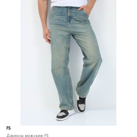
33/38
6
34/30
9
34/31
4
34/32
44
34/33
2
34/34
48
34/36
21
34/38
5
34/40
2
35/30
2
35/32
6
35/34
5
35/36
2
35/38
2
F5
36/30
10
Джинсы мужские F5