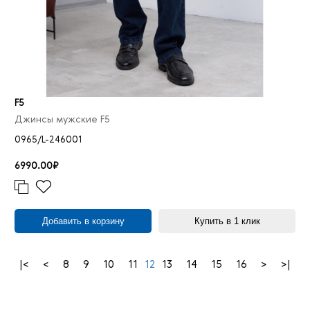
F5
Джинсы мужские F5
0965/L-246001
6990.00₽
Добавить в корзину
Купить в 1 клик
|<
<
8
9
10
11
12
13
14
15
16
>
>|