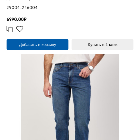
36/32
35
29004-246004
36/33
3
6990.00₽
36/34
28
36/35
1
36/36
14
Добавить в корзину
Купить в 1 клик
36/38
4
36/40
2
38/30
8
38/31
1
38/32
33
38/33
2
38/34
35
38/36
12
38/38
4
38/40
2