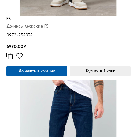
30/30
8
30/31
5
F5
30/32
50
Джинсы мужские F5
30/33
6
0972-253033
30/34
22
6990.00₽
30/35
4
30/36
2
30/38
3
Добавить в корзину
Купить в 1 клик
31/30
7
31/31
9
31/32
41
31/33
5
31/34
30
31/35
3
31/36
2