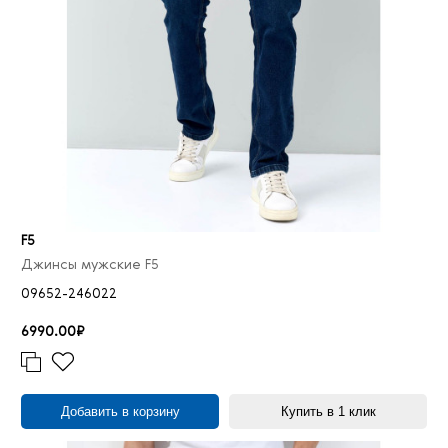
31/38
2
32/30
14
32/31
2
32/32
39
32/33
7
32/34
45
32/35
2
32/36
14
F5
32/38
1
Джинсы мужские F5
33/30
13
09652-246022
33/31
4
6990.00₽
33/32
48
33/33
4
33/34
50
Добавить в корзину
Купить в 1 клик
33/36
18