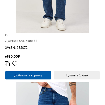
40/30
6
40/31
1
40/32
18
40/34
31
40/36
9
F5
40/38
8
Джинсы мужские F5
40/40
2
0965/L-253032
42/30
3
6990.00₽
42/32
20
42/34
27
42/36
5
Добавить в корзину
Купить в 1 клик
42/38
3
44/32
7
44/34
14
44/36
3