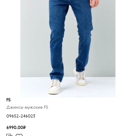
46/32
5
46/34
12
46/36
1
48/32
3
48/34
11
50/32
3
50/34
5
26
3
27
20
28
24
29
31
F5
30
37
Джинсы мужские F5
31
48
09652-246023
32
47
6990.00₽
33
38