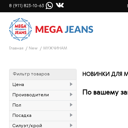
8 (911) 823-10-63
Главная
New
МУЖЧИНАМ
НОВИНКИ ДЛЯ 
Фильтр товаров
Цена
По вашему за
Производители
₽
–
₽
Lee Cooper
7
Пол
Pepe Jeans
10
Женский
6
Посадка
Pioneer
4
Мужской
268
высокая (High rise)
31
Силуэт/крой